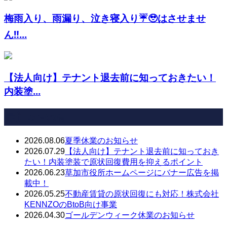
梅雨入り、雨漏り、泣き寝入り☔️🥹‪はさせませ
ん‼...
【法人向け】テナント退去前に知っておきたい！
内装塗...
最近の投稿
2026.08.06
夏季休業のお知らせ
2026.07.29
【法人向け】テナント退去前に知っておき
たい！内装塗装で原状回復費用を抑えるポイント
2026.06.23
草加市役所ホームページにバナー広告を掲
載中！
2026.05.25
不動産賃貸の原状回復にも対応！株式会社
KENNZOのBtoB向け事業
2026.04.30
ゴールデンウィーク休業のお知らせ