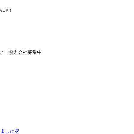
もOK！
さい｜協力会社募集中
した︎💬