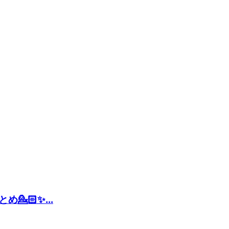
🏻✨...