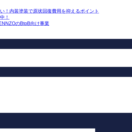
い！内装塗装で原状回復費用を抑えるポイント
中！
NZOのBtoB向け事業