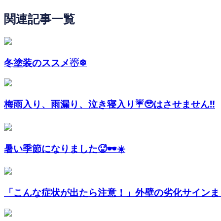
関連記事一覧
冬塗装のススメ☃❄
梅雨入り、雨漏り、泣き寝入り☔️🥹‪はさせません‼️
暑い季節になりました🥵🕶️☀️
「こんな症状が出たら注意！」外壁の劣化サインまとめ